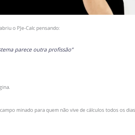
 abriu o PJe-Calc pensando:
stema parece outra profissão”
gina.
campo minado para quem não vive de cálculos todos os dias