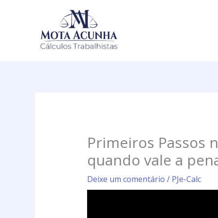
Ir
para
o
conteúdo
Primeiros Passos n
quando vale a pena 
Deixe um comentário
/
PJe-Calc