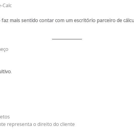
e-Calc
az mais sentido contar com um escritório parceiro de cálcu
meço
uitivo
.
retos
te representa o direito do cliente